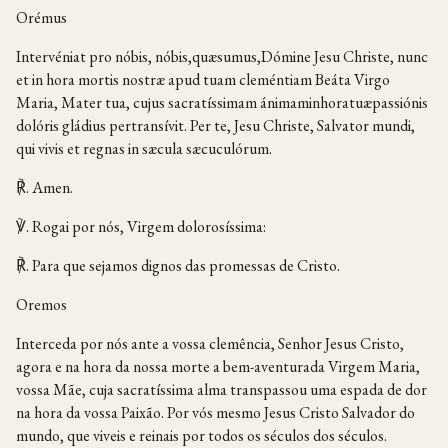
Orémus
Intervéniat pro nóbis, nóbis,quæsumus,Dómine Jesu Christe, nunc
et in hora mortis nostræ apud tuam cleméntiam Beáta Virgo
Maria, Mater tua, cujus sacratíssimam ánimaminhoratuæpassiónis
dolóris gládius pertransívit. Per te, Jesu Christe, Salvator mundi,
qui vivis et regnas in sæcula sæcuculórum.
℟. Amen.
℣. Rogai por nós, Virgem dolorosíssima:
℟. Para que sejamos dignos das promessas de Cristo.
Oremos
Interceda por nós ante a vossa clemência, Senhor Jesus Cristo,
agora e na hora da nossa morte a bem-aventurada Virgem Maria,
vossa Mãe, cuja sacratíssima alma transpassou uma espada de dor
na hora da vossa Paixão. Por vós mesmo Jesus Cristo Salvador do
mundo, que viveis e reinais por todos os séculos dos séculos.