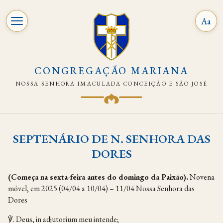
Aa
CONGREGAÇÃO MARIANA
NOSSA SENHORA IMACULADA CONCEIÇÃO E SÃO JOSÉ
Pular
para
SEPTENÁRIO DE N. SENHORA DAS
o
DORES
conteúdo
(Começa na sexta-feira antes do domingo da Paixão).
Novena
móvel, em 2025 (04/04 a 10/04) – 11/04 Nossa Senhora das
Dores
℣. Deus, in adjutorium meu intende;