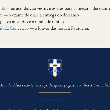
nhã
— ao acordar, ao vestir, e os atos para começar o dia diant
te
— o exame do dia e a entrega do descanso.
o
— os mistérios e o modo de rezá-lo.
ulada Conceição
— o louvor das horas à Padroeira.
e mil soldados não teme a espada, quem pugna à sombra da Imaculad
INSTAGRAM
© 2026 Congregação Mariana Nossa Senhora Imaculada Conceição e São José