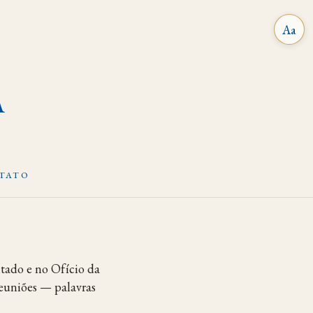
Aa
A
TATO
itado e no Ofício da
euniões — palavras