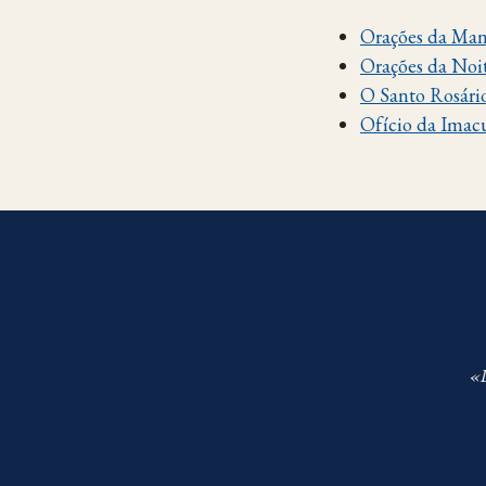
Orações da Ma
Orações da Noi
O Santo Rosári
Ofício da Imac
«D