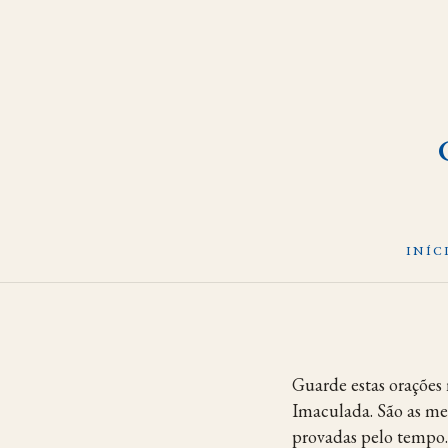
INÍC
Pular
para
o
conteúdo
Guarde estas orações 
Imaculada. São as me
provadas pelo tempo.