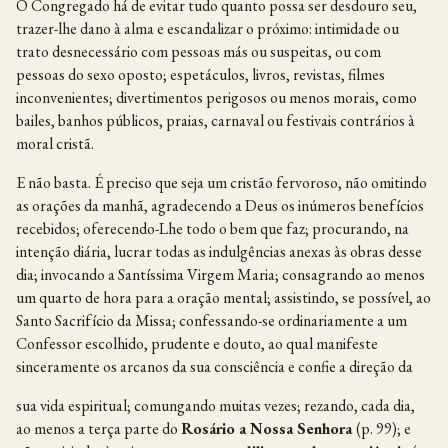
O Congregado há de evitar tudo quanto possa ser desdouro seu,
trazer-lhe dano à alma e escandalizar o próximo: intimidade ou
trato desnecessário com pessoas más ou suspeitas, ou com
pessoas do sexo oposto; espetáculos, livros, revistas, filmes
inconvenientes; divertimentos perigosos ou menos morais, como
bailes, banhos públicos, praias, carnaval ou festivais contrários à
moral cristã.
E não basta. É preciso que seja um cristão fervoroso, não omitindo
as orações da manhã, agradecendo a Deus os inúmeros benefícios
recebidos; oferecendo-Lhe todo o bem que faz; procurando, na
intenção diária, lucrar todas as indulgências anexas às obras desse
dia; invocando a Santíssima Virgem Maria; consagrando ao menos
um quarto de hora para a oração mental; assistindo, se possível, ao
Santo Sacrifício da Missa; confessando-se ordinariamente a um
Confessor escolhido, prudente e douto, ao qual manifeste
sinceramente os arcanos da sua consciência e confie a direção da
sua vida espiritual; comungando muitas vezes; rezando, cada dia,
ao menos a terça parte do
Rosário a Nossa Senhora
(p. 99); e