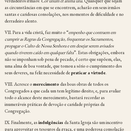
verdadeiros irmãos:
Cor unum et anima una.
Quaisquer que sejam
as circunstâncias em que se encontrem, acharão em seus irmãos
santas e caridosas consolações, nos momentos de dificuldade e no
derradeiro alento.
VII. Para a vida cristã, faz muito o “
empenho que contraem em
cumprir as Regras da Congregação, frequentar os Sacramentos,
propagar o Culto de Nossa Senhora e em desejar serem avisados
quando tiverem caído em qualquer falta
”. Estas obrigações, embora
não se imponham sob pena de pecado, é certo que supõem, elas,
uma alma de boa vontade, que tomou a sério o cumprimento dos
seus deveres, na feliz necessidade de
praticar a virtude
.
VIII. Acresce o
merecimento
das boas obras de todos os
Congregados a que cada um tem legítimo direito; e, para avaliar
todo o alcance deste merecimento, bastará recordar as
inumeráveis práticas de devoção e caridade próprias da
Congregação.
IX. Finalmente, as
indulgências
da Santa Igreja são um incentivo
para aproveitar os tesouros da graça, e uma poderosa consolação