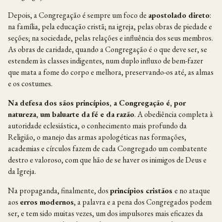
Depois, a Congregação é sempre um foco de
apostolado
direto
:
na família, pela educação cristã; na igreja, pelas obras de piedade e
seções; na sociedade, pelas relações e influência dos seus membros.
As obras de caridade, quando a Congregação é o que deve ser, se
estendem às classes indigentes, num duplo influxo de bem-fazer
que mata a fome do corpo e melhora, preservando-os até, as almas
e os costumes.
Na
defesa
dos sãos princípios, a Congregação é, por
natureza, um baluarte da fé e da razão
. A obediência completa à
autoridade eclesiástica, o conhecimento mais profundo da
Religião, o manejo das armas apologéticas nas formações,
academias e círculos fazem de cada Congregado um combatente
destro e valoroso, com que hão de se haver os inimigos de Deus e
da Igreja.
Na propaganda, finalmente, dos
princípios
cris
tãos
e no ataque
aos
erros modernos
, a palavra e a pena dos Congregados podem
ser, e tem sido muitas vezes, um dos impulsores mais eficazes da