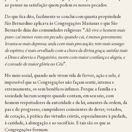
ao pensar na satisfação quem pedem os nossos pecados.
Do que fica dito, facilmente se conclui com quanta propriedade
São Bernardino aplicava às Congregações Marianas o que São
Bernardo dizia das comunidades religiosas: “
Ali vive o homem mais
puro: caí menos vezes em pecado; quando cai, é menos gravemente;
levanta-se mais depressa; anda com mais precaução; tem mais sossego
de espírito; é mais orvalhado com a chuva da divina graça; satisfaz mais
a Deus e abrevia o Purgatório; morre com maior confiança e alegria, e
é coroado de maior glória no Céu
”.
No meio social, quando nele vivem vida de fervor, ação e zelo, é
impossível que as Congregações não façam sentir, intensa e
extensamente, os seus benéficos influxos. Porque a família e a
sociedade lucram sempre quando contam, em seu seio, com
homens respeitadores da autoridade e da lei; amantes da ordem, da
paz e do progresso; cumpridores conscientes do dever; votados,
de coração, à prática das virtudes cristãs, especialmente à piedade,
à caridade, à abnegação e ao sacrifício. E tais são os que as
Congregações formam.