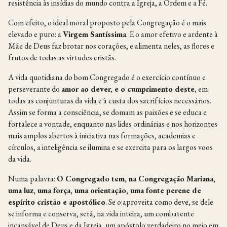
resistência às insídias do mundo contra a Igreja, a Ordem e a Fé.
Com efeito, o ideal moral proposto pela Congregação é o mais
elevado e puro: a
Virgem Santíssima
. E o amor efetivo e ardente à
Mãe de Deus faz brotar nos corações, e alimenta neles, as flores e
frutos de todas as virtudes cristãs.
A vida quotidiana do bom Congregado é o exercício contínuo e
perseverante do
amor
ao
dever,
e
o
cumprimento deste
, em
todas as conjunturas da vida e à custa dos sacrifícios necessários.
Assim se forma a consciência, se domam as paixões e se educa e
fortalece a vontade, enquanto nas lides ordinárias e nos horizontes
mais amplos abertos à iniciativa nas formações, academias e
círculos, a inteligência se ilumina e se exercita para os largos voos
da vida.
Numa palavra:
O
Congregado
tem,
na
Congrega
ção Mariana,
uma luz, uma força, uma orientação, uma fonte perene de
espírito cristão e apostólico
. Se o aproveita como deve, se dele
se informa e conserva, será, na vida inteira, um combatente
incansável de Deus e da Igreja, um apóstolo verdadeiro no meio em