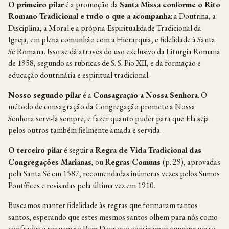
O primeiro pilar
é a promoção da
Santa Missa conforme o Rito
Romano Tradicional e tudo o que a acompanha
: a Doutrina, a
Disciplina, a Moral e a própria Espiritualidade Tradicional da
Igreja, em plena comunhão com a Hierarquia, e fidelidade à Santa
Sé Romana. Isso se dá através do uso exclusivo da Liturgia Romana
de 1958, segundo as rubricas de S. S. Pio XII, e da formação e
educação doutrinária e espiritual tradicional.
Nosso segundo pilar
é a
Consagração a Nossa Senhora
. O
método de consagração da Congregação promete a Nossa
Senhora servi-la sempre, e fazer quanto puder para que Ela seja
pelos outros também fielmente amada e servida.
O terceiro pilar
é seguir a
Regra de Vida Tradicional das
Congregações Marianas
, ou
Regras
Comuns
(p. 29), aprovadas
pela Santa Sé em 1587, recomendadas inúmeras vezes pelos Sumos
Pontífices e revisadas pela última vez em 1910.
Buscamos manter fidelidade às regras que formaram tantos
santos, esperando que estes mesmos santos olhem para nós como
confrades e roguem ao Bom Deus que consigamos cumprir nosso