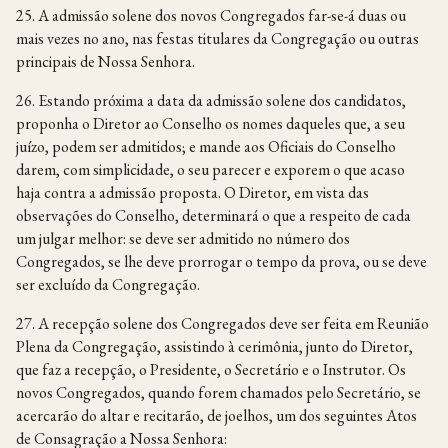
25. A admissão solene dos novos Congregados far-se-á duas ou
mais vezes no ano, nas festas titulares da Congregação ou outras
principais de Nossa Senhora.
26. Estando próxima a data da admissão solene dos candidatos,
proponha o Diretor ao Conselho os nomes daqueles que, a seu
juízo, podem ser admitidos; e mande aos Oficiais do Conselho
darem, com simplicidade, o seu parecer e exporem o que acaso
haja contra a admissão proposta. O Diretor, em vista das
observações do Conselho, determinará o que a respeito de cada
um julgar melhor: se deve ser admitido no número dos
Congregados, se lhe deve prorrogar o tempo da prova, ou se deve
ser excluído da Congregação.
27. A recepção solene dos Congregados deve ser feita em Reunião
Plena da Congregação, assistindo à cerimônia, junto do Diretor,
que faz a recepção, o Presidente, o Secretário e o Instrutor. Os
novos Congregados, quando forem chamados pelo Secretário, se
acercarão do altar e recitarão, de joelhos, um dos seguintes Atos
de Consagração a Nossa Senhora: