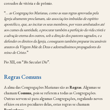
coroados de vitória e de prêmio.
“…
as Congregações
Marianas,
como as
suas
regras
aprovadas pela
Igreja altamente proclamam, são associações imbuídas de espírito
apostólico, que, ao incitar os seus membros, por vezes arrebatados até
aos cumes da santidade, a procurar também a perfeição da vida cristã e
a salvação eterna dos outros, sob a direção dos pastores sagrados, e a
defender os direitos da Igreja, conseguem também preparar incansáveis
arautos da Virgem Mãe de Deus e adestradíssimos propagadores do
reino de Cristo
.”
Pio XII, em “
Bis
Sæculari
Die
”.
Regras Comuns
A alma das Congregações Marianas são as
Regras
. Algumas se
chamam
Comuns
, pois se referem a todas as Congregações.
Outras servem só para algumas Congregações, regulando novos
ofícios ou atos peculiares delas, estas regras se chamam
Particulares
.