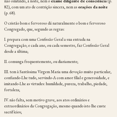
não omitindo, à noite, nem o
exame diligente de consciência
(p.
82), com um ato de contrição sincera, nem as
orações da noite
(p. 68).
O cristão bom e fervoroso dá naturalmente o bom e fervoroso
Congregado, que, segundo as regras:
I. prepara com uma Confissão Geral a sua entrada na
Congregação; e cada ano, ou cada semestre, faz Confissão Geral
desde a última;
II. comunga frequentemente, ou diariamente;
III. tem à Santíssima Virgem Maria uma devoção muito particular,
confiando-Lhe tudo, servindo-A com amor filial e generosidade, e
imitando-Lhe as virtudes: humildade, pureza, trabalho, piedade,
fortaleza;
IV. não falta, sem motivo grave, aos atos ordinários e
extraordinários da Congregação, mesmo quando isto lhe custe
sacrifícios;