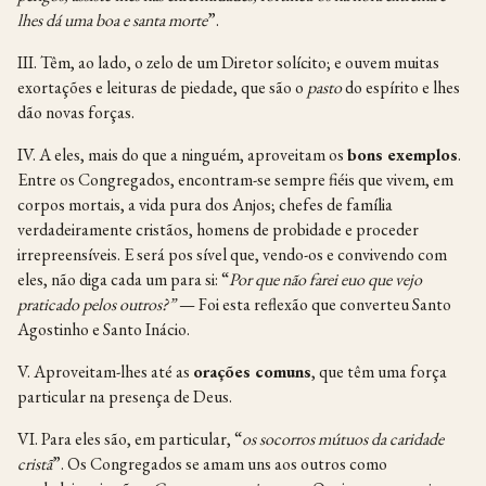
lhes dá uma boa e santa morte
”.
III. Têm, ao lado, o zelo de um Diretor solícito; e ouvem muitas
exortações e leituras de piedade, que são o
pasto
do espírito e lhes
dão novas forças.
IV. A eles, mais do que a ninguém, aproveitam os
bons exemplos
.
Entre os Congregados, encontram-se sempre fiéis que vivem, em
corpos mortais, a vida pura dos Anjos; chefes de família
verdadeiramente cristãos, homens de probidade e proceder
irrepreensíveis. E será pos sível que, vendo-os e convivendo com
eles, não diga cada um para si: “
Por que não farei euo que vejo
praticado pelos outros?”
— Foi esta reflexão que converteu Santo
Agostinho e Santo Inácio.
V. Aproveitam-lhes até as
orações comuns
, que têm uma força
particular na presença de Deus.
VI. Para eles são, em particular, “
os socorros mútuos da caridade
cristã
”. Os Congregados se amam uns aos outros como