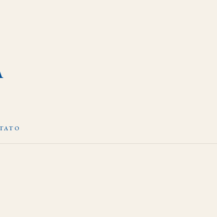
A
TATO