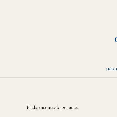
INÍC
Pular
para
o
conteúdo
Nada encontrado por aqui.