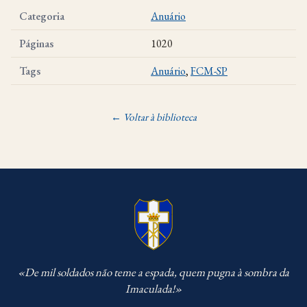
Categoria
Anuário
Páginas
1020
Tags
Anuário
,
FCM-SP
← Voltar à biblioteca
«De mil soldados não teme a espada, quem pugna à sombra da
Imaculada!»